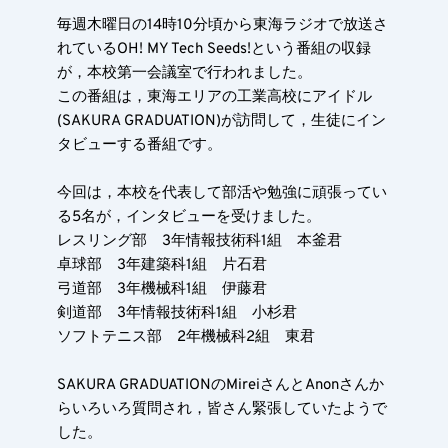
毎週木曜日の14時10分頃から東海ラジオで放送さ
れているOH! MY Tech Seeds!という番組の収録
が，本校第一会議室で行われました。
この番組は，東海エリアの工業高校にアイドル
(SAKURA GRADUATION)が訪問して，生徒にイン
タビューする番組です。
今回は，本校を代表して部活や勉強に頑張ってい
る5名が，インタビューを受けました。
レスリング部　3年情報技術科1組　本釜君
卓球部　3年建築科1組　片石君
弓道部　3年機械科1組　伊藤君
剣道部　3年情報技術科1組　小杉君
ソフトテニス部　2年機械科2組　東君
SAKURA GRADUATIONのMireiさんとAnonさんか
らいろいろ質問され，皆さん緊張していたようで
した。