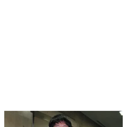
日本大学レスリング選手権では堂々の1位を獲得、大学
日本一に輝く。翌年、アジア選手権で銅メダルを獲得
し、オリンピック候補にも選ばれました。
２０１８年度から母校である名古屋工業高等学校で教
員になり、後進の指導を行なっています。 
戦績 
・２０１５年アジア選手権銅メダル
・２０１４、２０１５年国体連続優勝
（教員して）
・２０１８、２０１９年天皇杯全日本レスリング選手
権第2位 