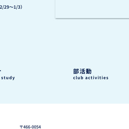
/29〜1/3）
介
部活動
 study
club activities
〒466-0054