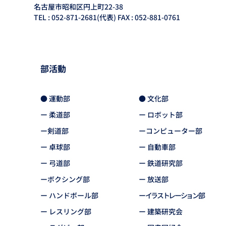
名古屋市昭和区円上町22-38
TEL : 052-871-2681(代表) FAX : 052-881-0761
部活動
● 運動部
● 文化部
ー 柔道部
ー ロボット部
ー剣道部
ーコンピューター部
ー 卓球部
ー 自動車部
ー 弓道部
ー 鉄道研究部
ーボクシング部
ー 放送部
ー ハンドボール部
ー イラストレーション部
ー レスリング部
ー 建築研究会