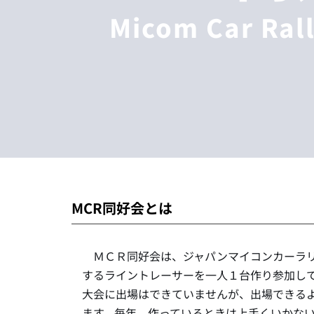
Micom Car Rall
MCR同好会とは
　ＭＣＲ同好会は、ジャパンマイコンカーラ
するライントレーサーを一人１台作り参加し
大会に出場はできていませんが、出場できる
ます。毎年、作っているときは上手くいかな