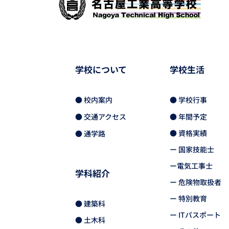
学校について
学校生活
● 校内案内
● 学校行事
● 交通アクセス
● 年間予定
● 資格実績
● 通学路
ー 国家技能士
ー電気工事士
学科紹介
ー 危険物取扱者
ー 特別教育
● 建築科
ー ITパスポート
● 土木科