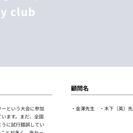
y club
顧問名
リーという大会に参加
・金澤先生　・木下（英）先
ています。まだ、全国
ように試行錯誤してい
いことが多く、辛かっ