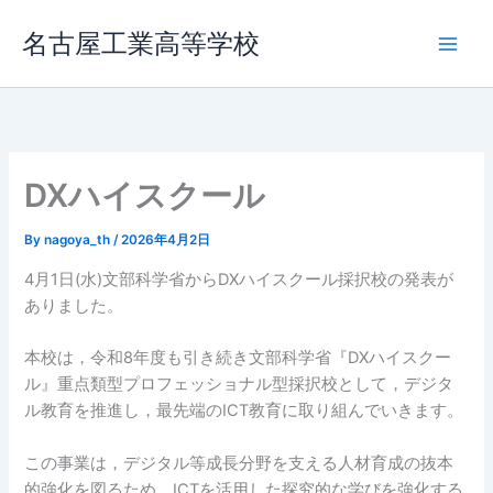
内
名古屋工業高等学校
容
を
ス
キ
ッ
プ
DXハイスクール
By
nagoya_th
/
2026年4月2日
4月1日(水)文部科学省からDXハイスクール採択校の発表が
ありました。
本校は，令和8年度も引き続き文部科学省『DXハイスクー
ル』重点類型プロフェッショナル型採択校として，デジタ
ル教育を推進し，最先端のICT教育に取り組んでいきます。
この事業は，デジタル等成長分野を支える人材育成の抜本
的強化を図るため，ICTを活用した探究的な学びを強化する