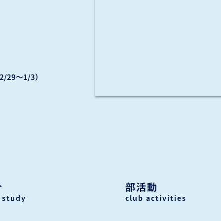
/29〜1/3）
介
部活動
 study
club activities