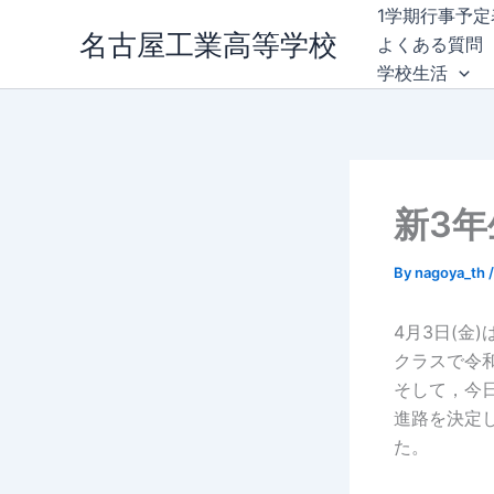
内
1学期行事予定
名古屋工業高等学校
容
よくある質問
を
学校生活
ス
キ
ッ
プ
新3
By
nagoya_th
4月3日(金
クラスで令
そして，今
進路を決定
た。