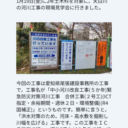
1月19日(金)に2年土木科を対象に，天白川
の河川工事の現場見学会に行きました。
今回の工事は愛知県尾張建設事務所の工事
で，工事名が「中小河川改良工事(５か年)緊
急防災対策河川工事　合併工事(２号工)(ICT
指定・余裕期間・週休２日・環境整備)(R4
国補正)」というものです。簡単に言うと，
「洪水対策のため，河床・高水敷を掘削し
川幅を広げる」工事です。この工事をＩＣ