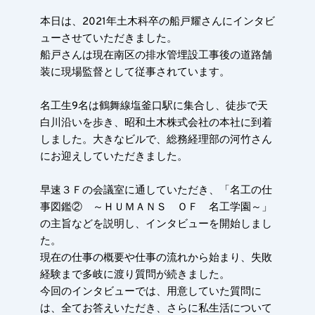
本日は、2021年土木科卒の船戸耀さんにインタビ
ューさせていただきました。
船戸さんは現在南区の排水管埋設工事後の道路舗
装に現場監督として従事されています。
名工生9名は鶴舞線塩釜口駅に集合し、徒歩で天
白川沿いを歩き、昭和土木株式会社の本社に到着
しました。大きなビルで、総務経理部の河竹さん
にお迎えしていただきました。
早速３Ｆの会議室に通していただき、「名工の仕
事図鑑②　～ＨＵＭＡＮＳ　ＯＦ　名工学園～」
の主旨などを説明し、インタビューを開始しまし
た。
現在の仕事の概要や仕事の流れから始まり、失敗
経験まで多岐に渡り質問が続きました。
今回のインタビューでは、用意していた質問に
は、全てお答えいただき、さらに私生活について