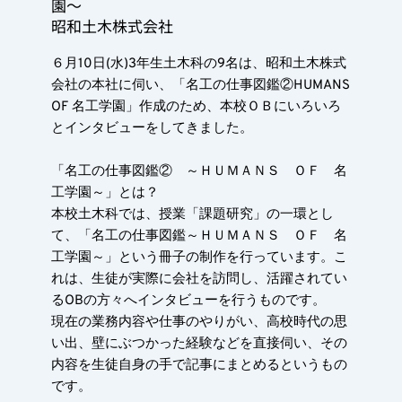
園～　
昭和土木株式会社
６月10日(水)3年生土木科の9名は、昭和土木株式
会社の本社に伺い、「名工の仕事図鑑②HUMANS 
OF 名工学園」作成のため、本校ＯＢにいろいろ
とインタビューをしてきました。
「名工の仕事図鑑②　～ＨＵＭＡＮＳ　ＯＦ　名
工学園～」とは？
本校土木科では、授業「課題研究」の一環とし
て、「名工の仕事図鑑～ＨＵＭＡＮＳ　ＯＦ　名
工学園～」という冊子の制作を行っています。こ
れは、生徒が実際に会社を訪問し、活躍されてい
るOBの方々へインタビューを行うものです。
現在の業務内容や仕事のやりがい、高校時代の思
い出、壁にぶつかった経験などを直接伺い、その
内容を生徒自身の手で記事にまとめるというもの
です。