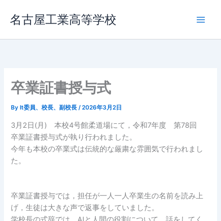
内
名古屋工業高等学校
容
を
ス
キ
ッ
プ
卒業証書授与式
By
It委員、校長、副校長
/
2026年3月2日
3月2日(月) 本校4号館柔道場にて，令和7年度 第78回
卒業証書授与式が執り行われました。
今年も本校の卒業式は伝統的な厳粛な雰囲気で行われまし
た。
卒業証書授与では，担任が一人一人卒業生の名前を読み上
げ，生徒は大きな声で返事をしていました。
学校長の式辞では，AIと人間の役割について，話をしてく